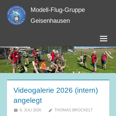
Zum
Modell-Flug-Gruppe
Inhalt
springen
Geisenhausen
Menü
Videogalerie 2026 (intern)
angelegt
6. JULI 2026
THOMAS BRÜCKELT