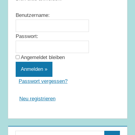
Benutzername:
Passwort:
Angemeldet bleiben
Passwort vergessen?
Neu registrieren
Suchen