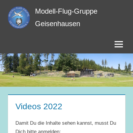
Zum
Modell-Flug-Gruppe
Inhalt
springen
Geisenhausen
Menü
Videos 2022
Damit Du die Inhalte sehen kannst, musst Du
Dich bitte anmelden: