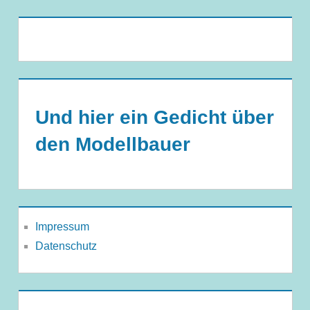
Und hier ein Gedicht über
den Modellbauer
Impressum
Datenschutz