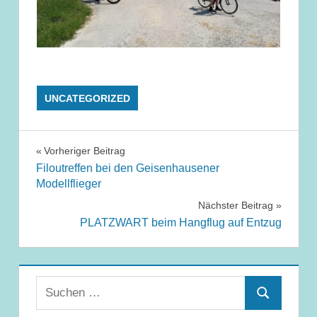
UNCATEGORIZED
Beitragsnavigation
Vorheriger Beitrag
Filoutreffen bei den Geisenhausener
Modellflieger
Nächster Beitrag
PLATZWART beim Hangflug auf Entzug
Suchen
Suchen
nach: