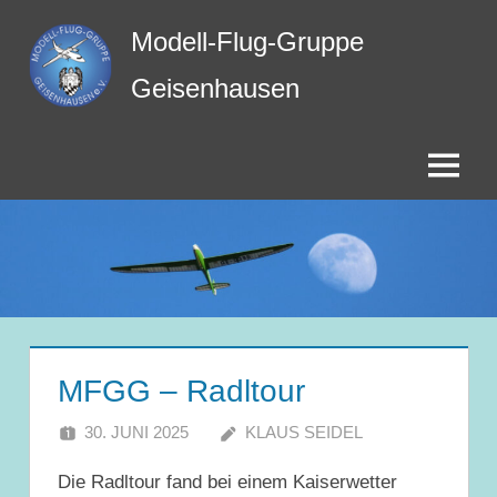
Zum
Modell-Flug-Gruppe
Inhalt
springen
Geisenhausen
Menü
MFGG – Radltour
30. JUNI 2025
KLAUS SEIDEL
Die Radltour fand bei einem Kaiserwetter